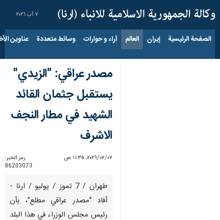
٧ آب ٢٠٢٦
الصفحة الرئيسية
إيران
العالم
آراء و حوارات
وسائط متعددة
عناوين الأخب
مصدر عراقي: "الزيدي"
يستقبل جثمان القائد
الشهيد في مطار النجف
الاشرف
٠٧‏/٠٧‏/٢٠٢٦، ١١:٣٥ ص
رمز الخبر:
86203073
طهران / 7 تموز / يوليو / ارنا -
أفاد "مصدر عراقي مطلع"، بأن
رئيس مجلس الوزراء في هذا البلد