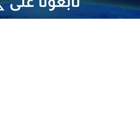
ائل المنسية
 وليس ملحق له
ار اعلاميا وعبر الحرب الادراكية وصراع الروايات