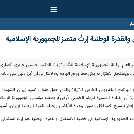
ار
القدرة الوطنية إرثٌ متميز للجمهورية الإسلامية
ال المدير العام لوكالة الجمهورية الإسلامية للأنباء "إرنا"، الدكتور حسين جابري أن
 ويستحق الاعتزاز به بكل فخر ورفع الهامة به؛ لافتا إلى أن أبرز دليل على ذلك ي
نامج التلفزيوني الخاص لـ"إرنا" والذي حمل عنوان "سيد إيران الشهيد" أن "
، إلا أن القيادة المتميزة للإمام الخميني (رض)، بصفته مؤسس الجمهورية الإسل
إطار ترسيخ الاستقلال وصون وحدة الأراضي وإحياء القدرة الوطنية لإيران، أسهم
 إرث الجمهورية الإسلامية في قضية الاستقلال والقدرة الوطنية هو إرث استثنائ