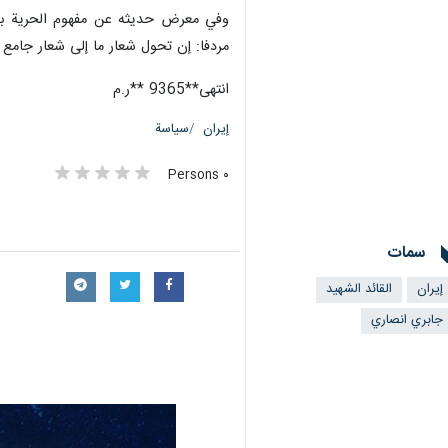
وفي معرض حديثه عن مفهوم الحرية بوصف
مردفا: إن تحول شعار ما إلى شعار جامع 
انتهى**9365 **ر.م
إيران
سياسة
٠ Persons
سمات
إيران
القائد الشهيد
جابري انصاري