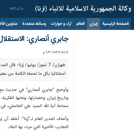
٨ آب ٢٠٢٦
الصفحة الرئيسية
إيران
العالم
آراء و حوارات
وسائط متعددة
عناوين الأخب
جابري أنصاري: الاستقلال و
٠٧‏/٠٧‏/٢٠٢٦، ٦:٣٦ م
طهران/ 7 تموز/ يوليو/ إرنا- ق
استثنائيا بكل ما تحمله الكلمة من معنى،
وأوضح "جابري أنصاري" في حديث مع البر
وتاريخ إيران وحضارتها، ونخبها الفكرية
سماحة آية الله السيد علي الخامنئي، في 
وأضاف المدير العام لـ"إرنا": أعتقد أن
التجارب الأخيرة التي مرت بها البلاد.