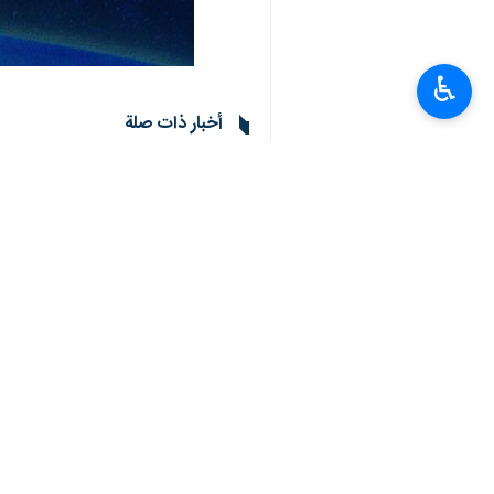
♿︎
أخبار ذات صلة
جابري أنصاري: أعتبر الشهيد خرازي رمزاً للفض
طهران/28 حزيران/يونيو/ إرنا- أكد المدير العام لوكالة الأنباء الإيرانية (إرنا)، حسين جابري أنصاري،…
مدير عام "إرنا": الإعلام اليوم هو صلب الواقع
دماوند / 10 حزيران / يونيو/ارنا- أكد المدير العام لوكالة الجمهورية الإسلامية للانباء (إرنا)…
جابري انصاري: جزء من المواجهات في العالم ید
طهران /9 حزيران/ يونيو/ إرنا- قال المدير العام لوكالة الجمهورية الإسلامية للأنباء "إرنا"، الدكتور…
تعليقك