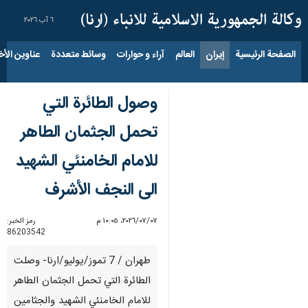
٦ آب ٢٠٢٦
الصفحة الرئيسية
إيران
العالم
آراء و حوارات
وسائط متعددة
عناوين الأخب
وصول الطائرة التي
تحمل الجثمان الطاهر
للامام الخامنئي الشهيد
الى النجف الأشرف
٠٧‏/٠٧‏/٢٠٢٦، ١٠:٠٥ م
رمز الخبر:
86203542
طهران / 7 تموز/يوليو/ارنا- وصلت
الطائرة التي تحمل الجثمان الطاهر
للامام الخامنئي الشهيد والجثامين