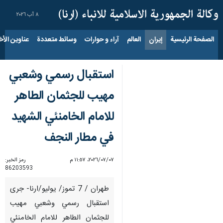
٨ آب ٢٠٢٦
الصفحة الرئيسية
إيران
العالم
آراء و حوارات
وسائط متعددة
عناوين الأخب
استقبال رسمي وشعبي
مهيب للجثمان الطاهر
للامام الخامنئي الشهيد
في مطار النجف
٠٧‏/٠٧‏/٢٠٢٦، ١١:٥٧ م
رمز الخبر:
86203593
طهران / 7 تموز/ يوليو/ارنا- جرى
استقبال رسمي وشعبي مهيب
للجثمان الطاهر للامام الخامنئي