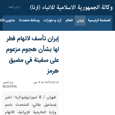
٦ آب ٢٠٢٦
الصفحة الرئيسية
إيران
العالم
آراء و حوارات
وسائط متعددة
عناوين الأخب
إيران تأسف لاتهام قطر
لها بشأن هجوم مزعوم
على سفينة في مضيق
هرمز
٠٨‏/٠٧‏/٢٠٢٦، ١٢:٠٥ ص
رمز الخبر:
86203596
طهران / 8 تموز/يوليو/ارنا- اعتبر
إسماعيل بقائي، المتحدث باسم
وزارة الخارجية الإيرانية، الاتهام