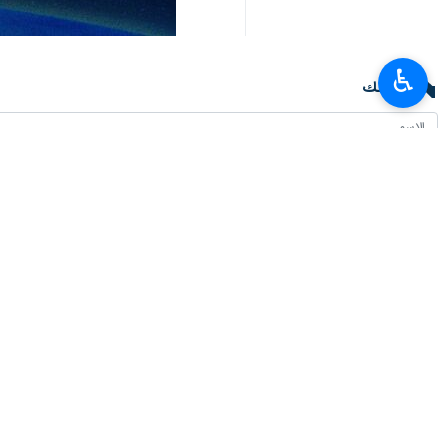
♿︎
تعليقك
أحدث الأخبار
تعزيز التبادلات التجارية بين إيران ودول الاتحاد الاقتصادي الأوراسي
٢٠٢٦-٠٨-٠٧ ١٧:١٢