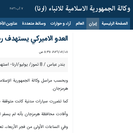
٧ آب ٢٠٢٦
الصفحة الرئيسية
إيران
العالم
آراء و حوارات
وسائط متعددة
عناوين الأخب
العدو الاميركي يستهدف ر
٠٨‏/٠٧‏/٢٠٢٦، ٥:٣٥ ص
بندر عباس / 8 تموز/ يوليو/ارنا- استهدف العدو الصهيوني الأمريكي فجر اليوم الأربعاء رصيف صيد بالقرب من سوق السمك في مدينة بندر عباس جنوب ايران.
وبحسب مراسل وكالة الجمهورية الإسلام
هرمزجان.
كما تضررت سيارات مدنية كانت متوقفة بج
وأفادت محافظة هرمزجان بأنه لم يسفر 
وفي الساعات الأولى من فجر الأربعاء، 