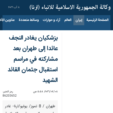
٨ آب ٢٠٢٦
الصفحة الرئيسية
إيران
العالم
آراء و حوارات
وسائط متعددة
عناوين الأخب
بزشكيان يغادر النجف
عائدا إلى طهران بعد
مشاركته في مراسم
استقبال جثمان القائد
الشهيد
٠٨‏/٠٧‏/٢٠٢٦، ٥:٥٨ ص
رمز الخبر:
86203652