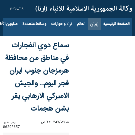
٨ آب ٢٠٢٦
الصفحة الرئيسية
إيران
العالم
آراء و حوارات
وسائط متعددة
عناوين الأخب
سماع دوي انفجارات
في مناطق من محافظة
هرمزجان جنوب ايران
فجر اليوم.. والجيش
الاميركي الارهابي يقر
بشن هجمات
٠٨‏/٠٧‏/٢٠٢٦، ٦:٢١ ص
رمز الخبر:
86203657