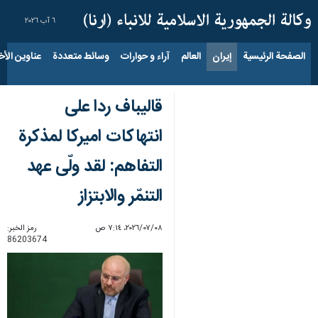
٦ آب ٢٠٢٦
الصفحة الرئيسية
إيران
العالم
آراء و حوارات
وسائط متعددة
عناوين الأخب
قاليباف ردا على
انتهاكات اميركا لمذكرة
التفاهم: لقد ولّى عهد
التنمّر والابتزاز
٠٨‏/٠٧‏/٢٠٢٦، ٧:١٤ ص
رمز الخبر:
86203674