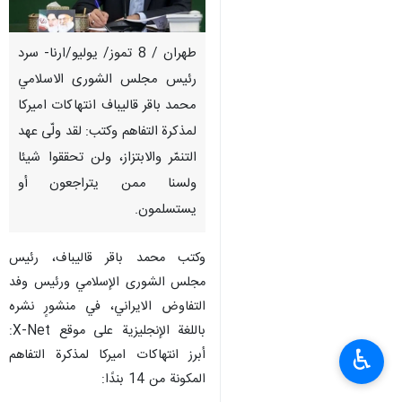
طهران / 8 تموز/ يوليو/ارنا- سرد
رئيس مجلس الشورى الاسلامي
محمد باقر قاليباف انتهاكات اميركا
لمذكرة التفاهم وكتب: لقد ولّى عهد
التنمّر والابتزاز، ولن تحققوا شيئا
ولسنا ممن يتراجعون أو
يستسلمون.
وكتب محمد باقر قاليباف، رئيس
مجلس الشورى الإسلامي ورئيس وفد
التفاوض الايراني، في منشورٍ نشره
باللغة الإنجليزية على موقع X-Net:
♿︎
أبرز انتهاكات اميركا لمذكرة التفاهم
المكونة من 14 بندًا: