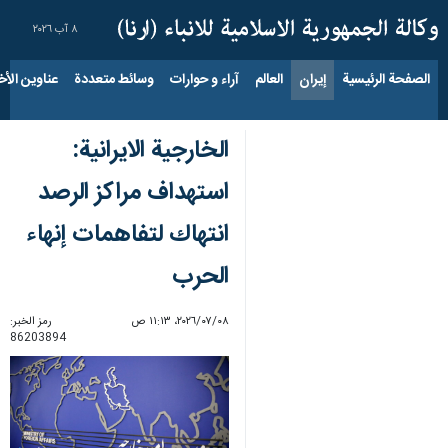
٨ آب ٢٠٢٦
الصفحة الرئيسية
إيران
العالم
آراء و حوارات
وسائط متعددة
عناوين الأخب
الخارجية الايرانية:
استهداف مراكز الرصد
انتهاك لتفاهمات إنهاء
الحرب
٠٨‏/٠٧‏/٢٠٢٦، ١١:١٣ ص
رمز الخبر:
86203894