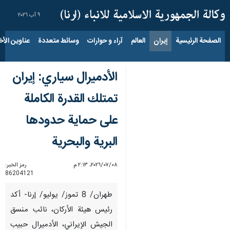
٩ آب ٢٠٢٦
الصفحة الرئيسية
إيران
العالم
آراء و حوارات
وسائط متعددة
عناوين الأخب
الأدميرال سياري: إيران
تمتلك القدرة الكاملة
على حماية حدودها
البرية والبحرية
٠٨‏/٠٧‏/٢٠٢٦، ٢:١٣ م
رمز الخبر:
86204121
طهران/ 8 تموز/ يوليو/ إرنا- أكد
رئيس هيئة الأركان، نائب منسق
الجيش الإيراني، الأدميرال حبيب