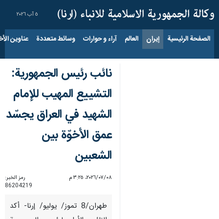
٥ آب ٢٠٢٦
الصفحة الرئيسية
إيران
العالم
آراء و حوارات
وسائط متعددة
عناوين الأخب
نائب رئيس الجمهورية:
التشييع المهيب للإمام
الشهيد في العراق يجسّد
عمق الأخوّة بين
الشعبين
٠٨‏/٠٧‏/٢٠٢٦، ٣:٢٥ م
رمز الخبر:
86204219
طهران/8 تموز/ يوليو/ إرنا- أكد