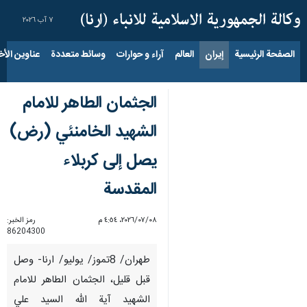
٧ آب ٢٠٢٦
الصفحة الرئيسية
إيران
العالم
آراء و حوارات
وسائط متعددة
عناوين الأخب
الجثمان الطاهر للامام
الشهيد الخامنئي (رض)
يصل إلى كربلاء
المقدسة
٠٨‏/٠٧‏/٢٠٢٦، ٤:٥٤ م
رمز الخبر:
86204300
طهران/ 8تموز/ يوليو/ ارنا- وصل
قبل قليل، الجثمان الطاهر للامام
الشهيد آية الله السيد علي