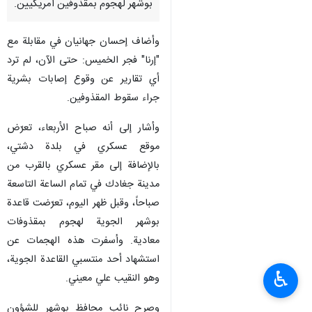
بوشهر لهجوم بمقذوفين أمريكيين.
وأضاف إحسان جهانيان في مقابلة مع
"إرنا" فجر الخميس: حتى الآن، لم ترد
أي تقارير عن وقوع إصابات بشرية
جراء سقوط المقذوفين.
وأشار إلى أنه صباح الأربعاء، تعرّض
موقع عسكري في بلدة دشتي،
بالإضافة إلى مقر عسكري بالقرب من
مدينة جغادك في تمام الساعة التاسعة
صباحاً، وقبل ظهر اليوم، تعرّضت قاعدة
بوشهر الجوية لهجوم بمقذوفات
معادية. وأسفرت هذه الهجمات عن
استشهاد أحد منتسبي القاعدة الجوية،
♿︎
وهو النقيب علي معيني.
وصرح نائب محافظ بوشهر للشؤون