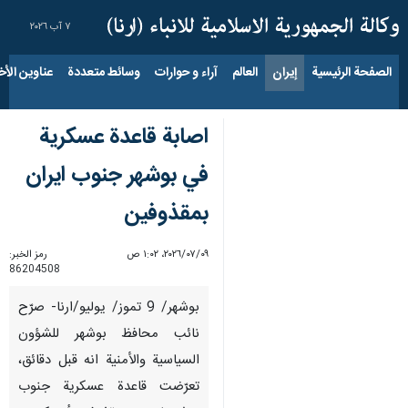
٧ آب ٢٠٢٦
الصفحة الرئيسية
إيران
العالم
آراء و حوارات
وسائط متعددة
عناوين الأخب
اصابة قاعدة عسكرية
في بوشهر جنوب ايران
بمقذوفين
٠٩‏/٠٧‏/٢٠٢٦، ١:٠٢ ص
رمز الخبر:
86204508
بوشهر/ 9 تموز/ يوليو/ارنا- صرّح
نائب محافظ بوشهر للشؤون
السياسية والأمنية انه قبل دقائق،
تعرّضت قاعدة عسكرية جنوب