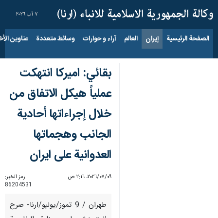
٧ آب ٢٠٢٦
الصفحة الرئيسية
إيران
العالم
آراء و حوارات
وسائط متعددة
عناوين الأخب
بقائي: اميركا انتهكت
عملياً هيكل الاتفاق من
خلال إجراءاتها أحادية
الجانب وهجماتها
العدوانية على ايران
٠٩‏/٠٧‏/٢٠٢٦، ٢:١٦ ص
رمز الخبر:
86204531
طهران / 9 تموز/يوليو/ارنا- صرح