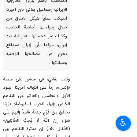
المتحدث باسم وزارة الخارجية
الإيرانية إسماعيل بقائي بان اميركا
انتهكت عملياً هيكل الاتفاق من
خلال إجراءاتها أحادية الجانب،
وكذلك عبر هجماتها العدوانية ضد
إيران، مؤكدا بأن إيران ستدافع
بحزم عن مصالحها الوطنية
وسيادتها.
وكتب بقائي، في منشور على منصة
«إكس»، رداً على انتهاك أمريكا البنود
الأول والخامس والعاشر من التفاهم
الخاص بإنهاء الحرب المفروضة: ﴿وَإِمَّا
تَخَافَنَّ مِنْ قَوْمٍ خِيَانَةً فَانْبِذْ إِلَيْهِمْ عَلَى
♿︎
سَوَاءٍ إِنَّ اللَّهَ لَا يُحِبُّ الْخَائِنِينَ﴾
(الأنفال: 58). إن مذكرة التفاهم بين