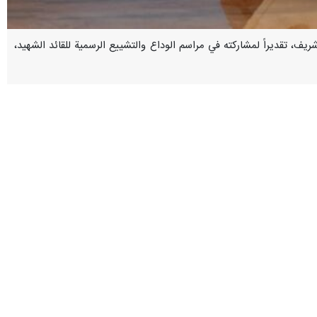
از شريف، تقديراً لمشاركته في مراسم الوداع والتشييع الرسمية للقائد الشهيد،
ً عن امتنانه لمشاعر المواساة والتضامن التي أبدتها الحكومة والشعب
 عنها حكومة وشعب باكستان. ولن ننسى أبداً هذا الدعم والمساندة.
هما البعض بروح من الأخوة والتضامن، معرباً عن أمله في أن تشهد العلاقات
ين البلدين رصيداً قيّماً يشكل أساساً متيناً للعلاقات بين الشعبين.