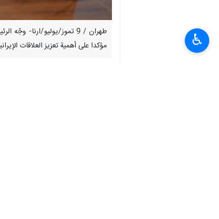
طهران / 9 تموز/يوليو/ارنا- 
♿︎
مؤكدا على أهمية تعزيز العلاقات الإيرا
وكتب بزشكيان في منشور على منصة «إك
الباكستانيان.
وأضاف: أتوجه بالشكر إلى أخي العزيز شهب
وأكد الرئيس الإيراني أن الشعبين الإير
الثنائية مزيداً من التوسع والتعمق استناد
وأشار بزشكيان إلى أن القائد الشهيد كان ي
واختتم رسالته بالتأكيد على أهمية تعزيز 
انتهى ** 2342