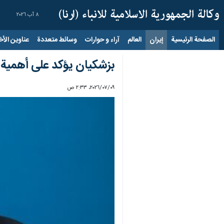
٨ آب ٢٠٢٦
الصفحة الرئيسية
إيران
العالم
آراء و حوارات
وسائط متعددة
عناوين الأخب
بزشكيان يؤكد على أهمية ت
٠٩‏/٠٧‏/٢٠٢٦، ٢:٣٣ ص