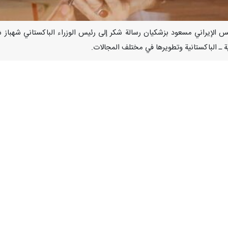
وجّه الرئيس الإيراني مسعود بزشكيان رسالة شكر إلى رئيس الوزراء الباكستاني شهب
نية ـ الباكستانية وتطويرها في مختلف المجالات.
س»، إنه يثمّن حضور شهباز شريف والوفد الباكستاني رفيع المستوى، معربا
از شريف وإلى الوفد الباكستاني الرفيع، كما أقدر التعازي الصادقة التي عبّرت
اني والباكستاني تقاسما الأفراح والأحزان على الدوام، ووقفا إلى جانب بعض
اً إلى الروابط الأخوية الراسخة التي تجمع البلدين.
كنّ دائماً تقديراً خاصاً لدولة وشعب باكستان، وكان يعتبر المشتركات الثقافية ب
العلاقات الإيرانية ـ الباكستانية وتطويرها في مختلف المجالات.