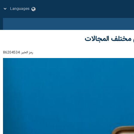
في مختلف المجالات
رمز الخبر:
86204534