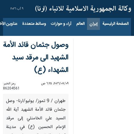
٩ آب ٢٠٢٦
الصفحة الرئيسية
إيران
العالم
آراء و حوارات
وسائط متعددة
عناوين الأخب
وصول جثمان قائد الأمة
الشهيد الى مرقد سيد
الشهداء (ع)
٠٩‏/٠٧‏/٢٠٢٦، ٦:٢٥ ص
رمز الخبر:
86204561
طهران / 9 تموز/ يوليو/ارنا- وصل
جثمان قائد الأمة الشهيد آية الله
السيد علي الخامنئي إلى مرقد
الإمام الحسين (ع) في مدينة