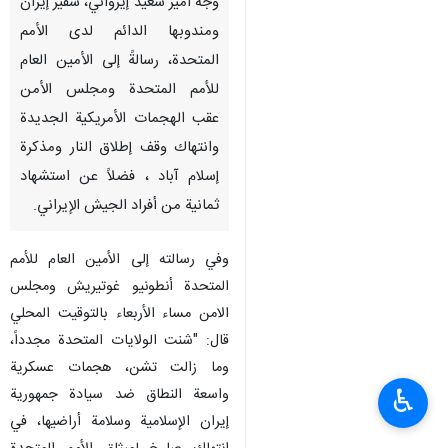
وجّه أمير سعيد إيرواني، سفير إيران
ومندوبها الدائم لدى الأمم
المتحدة، رسالةً إلى الأمين العام
للأمم المتحدة ومجلس الأمن
عقب الهجمات الأمريكية الجديدة
وانتهاك وقف إطلاق النار ومذكرة
إسلام آباد ، فضلاً عن استشهاد
ثمانية من أفراد الجيش الإيراني.
وفي رسالته إلى الأمين العام للأمم
المتحدة أنطونيو غوتيريش ومجلس
الامن مساء الأربعاء بالتوقيت المحلي
قال: "شنت الولايات المتحدة مجدداً،
وما زالت تشن، هجمات عسكرية
♿︎
واسعة النطاق ضد سيادة جمهورية
إيران الإسلامية وسلامة أراضيها، في