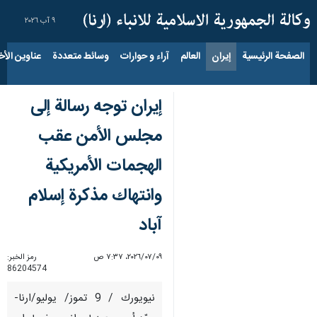
٩ آب ٢٠٢٦
الصفحة الرئيسية
إيران
العالم
آراء و حوارات
وسائط متعددة
عناوين الأخب
إيران توجه رسالة إلى
مجلس الأمن عقب
الهجمات الأمريكية
وانتهاك مذكرة إسلام
آباد
٠٩‏/٠٧‏/٢٠٢٦، ٧:٣٧ ص
رمز الخبر:
86204574
نيويورك / 9 تموز/ يوليو/ارنا-