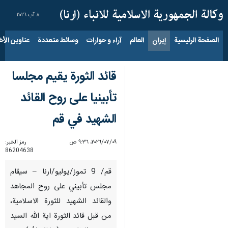
٨ آب ٢٠٢٦
الصفحة الرئيسية
إيران
العالم
آراء و حوارات
وسائط متعددة
عناوين الأخب
قائد الثورة يقيم مجلسا
تأبينيا على روح القائد
الشهيد في قم
٠٩‏/٠٧‏/٢٠٢٦، ٩:٣٦ ص
رمز الخبر:
86204638
قم/ 9 تموز/يوليو/ارنا – سيقام
مجلس تأبيني على روح المجاهد
والقائد الشهيد للثورة الاسلامية،
من قبل قائد الثورة اية الله السيد