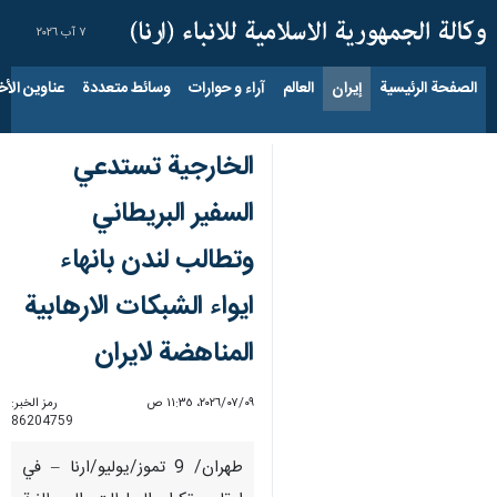
٧ آب ٢٠٢٦
الصفحة الرئيسية
إيران
العالم
آراء و حوارات
وسائط متعددة
عناوين الأخب
الخارجية تستدعي
السفير البريطاني
وتطالب لندن بانهاء
ايواء الشبكات الارهابية
المناهضة لايران
٠٩‏/٠٧‏/٢٠٢٦، ١١:٣٥ ص
رمز الخبر:
86204759
طهران/ 9 تموز/يوليو/ارنا – في