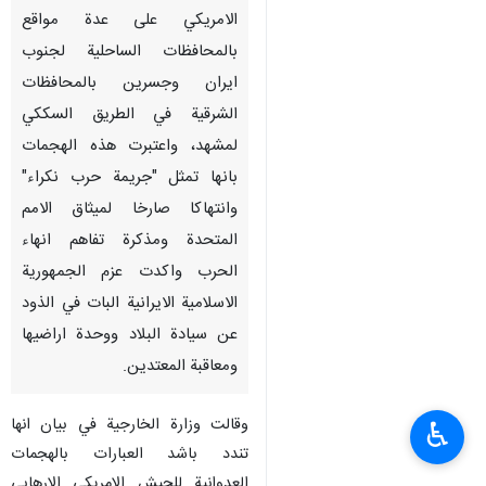
الامريكي على عدة مواقع
بالمحافظات الساحلية لجنوب
ايران وجسرين بالمحافظات
الشرقية في الطريق السككي
لمشهد، واعتبرت هذه الهجمات
بانها تمثل "جريمة حرب نكراء"
وانتهاكا صارخا لميثاق الامم
المتحدة ومذكرة تفاهم انهاء
الحرب واكدت عزم الجمهورية
الاسلامية الايرانية البات في الذود
عن سيادة البلاد ووحدة اراضيها
ومعاقبة المعتدين.
وقالت وزارة الخارجية في بيان انها
♿︎
تندد باشد العبارات بالهجمات
العدوانية للجيش الامريكي الارهابي