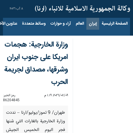
٨ آب ٢٠٢٦
الصفحة الرئيسية
إيران
العالم
آراء و حوارات
وسائط متعددة
عناوين الأخب
وزارة الخارجية: هجمات
امريكا على جنوب ايران
وشرقها، مصداق لجريمة
الحرب
٠٩‏/٠٧‏/٢٠٢٦، ١:١٩ م
رمز الخبر:
86204845
طهران/ 9 تموز/يوليو/ارنا – نددت
وزارة الخارجية بالغارات التي شنها
فجر اليوم الخميس الجيش