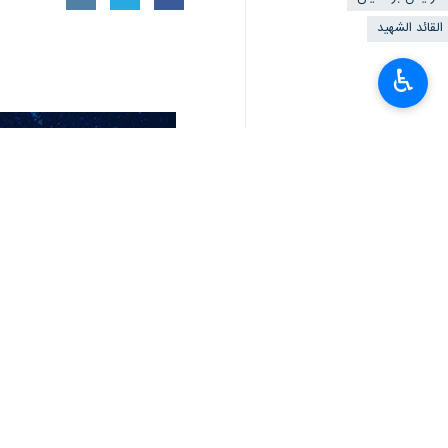
القائد الشهيد
♿︎
تعليقك