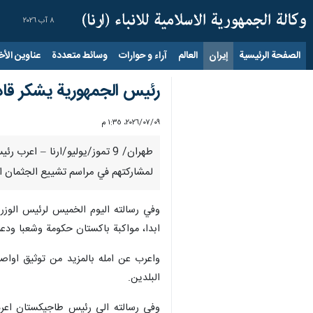
٨ آب ٢٠٢٦
الصفحة الرئيسية
إيران
العالم
آراء و حوارات
وسائط متعددة
عناوين الأخب
رئيس الجمهورية يشكر قادة
٠٩‏/٠٧‏/٢٠٢٦، ١:٣٥ م
طهران/ 9 تموز/يوليو/ارنا – 
لمشاركتهم في مراسم تشييع الجثمان الط
وفي رسالته اليوم الخميس لرئيس الوزرا
ابدا، مواكبة باكستان حكومة وشعبا ودعمه
واعرب عن امله بالمزيد من توثيق اواصر
البلدين.
وفي رسالته الى رئيس طاجيكستان اعرب 