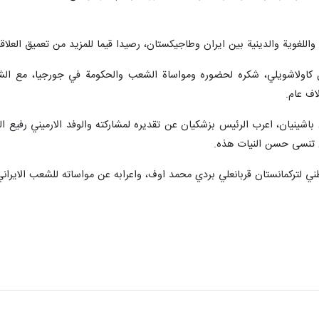
ة واللغوية والدينية بين ايران وطاجيكستان، رصيدا قيما للمزيد من تعميق العلاق
كاولاشويلي، شكره لحضوره ومواساة الشعب والحكومة في جورجيا، مع الشعب ا
لاف عام.
 باشينيان، اعرب الرئيس بزشكيان عن تقديره لمشاركته والوفد الارميني رفيع ا
لن تنسى حسن النيات هذه.
طني لتركمانستان قربانعلي بردي محمد اوف، واعرابه عن مواساته للشعب الايرا