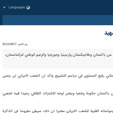
هيد
رمز الخبر:
86204857
كل من باكستان وطاجيكستان وارمينيا وجورجيا والزعيم الوطني لتركمانستان،
كستاني رفيع المستوى في مراسم التشييع واكد ان الشعب الايراني لن ينسى
ى باكستان حكومة وشعبا ويعتبر اوجه الاشتراك الثقافي رصيدا قيما لشعبي
ساته القلبية للشعب الايراني معتبرا ان ذلك سيبقى مغروسا في الذاكرة