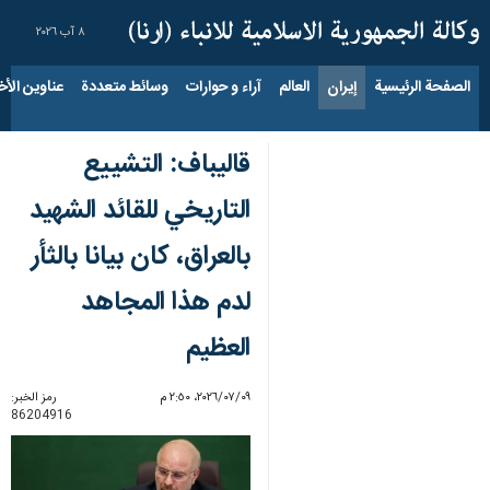
٨ آب ٢٠٢٦
الصفحة الرئيسية
إيران
العالم
آراء و حوارات
وسائط متعددة
عناوين الأخب
قاليباف: التشييع
التاريخي للقائد الشهيد
بالعراق، كان بيانا بالثأر
لدم هذا المجاهد
العظيم
٠٩‏/٠٧‏/٢٠٢٦، ٢:٥٠ م
رمز الخبر:
86204916