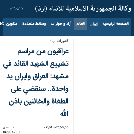
٧ آب ٢٠٢٦
الصفحة الرئيسية
إيران
العالم
آراء و حوارات
وسائط متعددة
عناوين الأخب
كاميرات ارنا؛
عراقيون من مراسم
تشييع الشهيد القائد في
مشهد: العراق وايران يد
واحدة.. سنقضي على
الطغاة والخائنين باذن
الله
٠٩‏/٠٧‏/٢٠٢٦، ٣:٥٦ م
رمز الخبر:
86204958