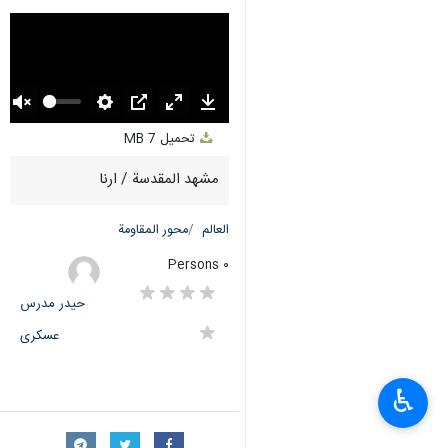
Unmute
Settings
PIP
Enter
Download
تحميل
7 MB
fullscreen
مشهد المقدسة / ارنا
العالم
محور المقاومة
٠ Persons
حیدر مدرس
عسکری
♿︎