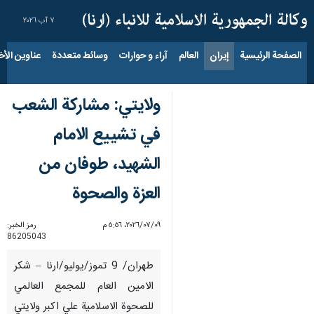
٧ آب ٢٠٢٦
الصفحة الرئيسية
إيران
العالم
آراء و حوارات
وسائط متعددة
عناوين الأخب
ولايتي: مشاركة الشعب
في تشييع الامام
الشهيد، طوفان من
العزة والصحوة
٠٩‏/٠٧‏/٢٠٢٦، ٥:٥٦ م
رمز الخبر:
86205043
طهران/ 9 تموز/يوليو/ارنا – شكر
الامين العام للمجمع العالمي
للصحوة الاسلامية علي اكبر ولايتي