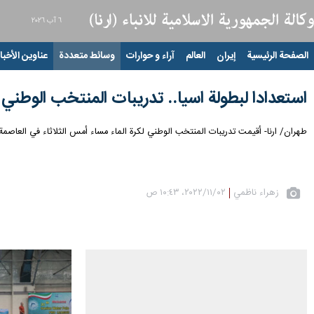
٦ آب ٢٠٢٦
الصفحة الرئيسية
إيران
العالم
آراء و حوارات
وسائط متعددة
عناوين الأخبار
استعدادا لبطولة اسيا.. تدريبات المنتخب الوطني 
طهران/ ارنا- أقيمت تدريبات المنتخب الوطني لكرة الماء مساء أمس الثلاثاء في العاصمة طهران، اس
زهراء ناظمي
٠٢‏/١١‏/٢٠٢٢، ١٠:٤٣ ص