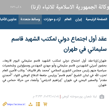
٨ آب ٢٠٢٦
الصفحة الرئيسية
إيران
العالم
آراء و حوارات
وسائط متعددة
عناوين الأخبار
عقد أول اجتماع دولي لمكتب الشهيد قاسم
سليماني في طهران
طهران/إرنا-عقد أول اجتماع دولي لمكتب الشهيد قاسم سليماني اليوم الاربعاء،
بحضور أسرتي الشهيدين قاسم سليماني وأبو مهدي المهندس ومسؤولين وشخصيات
سياسية منهم رئيس مجلس الشوری السلامي "محمد باقر قاليباف" ونائب الأمين العام
لحزب الله في لبنان الشيخ "نعيم قاسم" ورئيس جامعة الدفاع الوطني اللواء "أحمدي
مقدم" والسفير اليمني في طهران "إبراهيم الديلمي" وأعضاء من حركة حماس في
طهران.
لیلا شعبان پورسوخته کوهی
٠٤‏/٠١‏/٢٠٢٣، ٣:٣٣ م