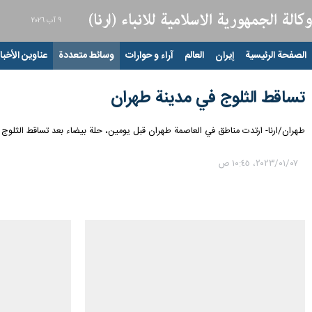
٩ آب ٢٠٢٦
الصفحة الرئيسية
إيران
العالم
آراء و حوارات
وسائط متعددة
عناوين الأخبار
تساقط الثلوج في مدینة طهران
طهران/ارنا- ارتدت مناطق في العاصمة طهران قبل یومین، حلة بيضاء بعد تساقط الثلوج
٠٧‏/٠١‏/٢٠٢٣، ١٠:٤٥ ص