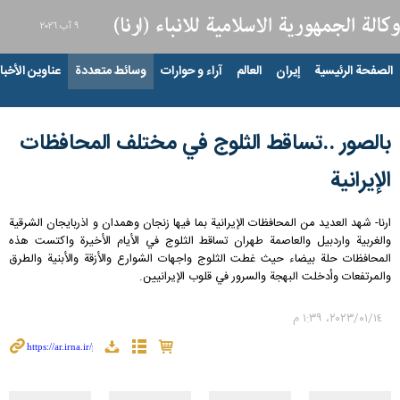
٩ آب ٢٠٢٦
الصفحة الرئيسية
إيران
العالم
آراء و حوارات
وسائط متعددة
عناوين الأخبار
بالصور ..تساقط الثلوج في مختلف المحافظات
الإیرانیة
ارنا- شهد العديد من المحافظات الإیرانیة بما فيها زنجان وهمدان و اذربايجان الشرقية
والغربية واردبيل والعاصمة طهران تساقط الثلوج في الأيام الأخيرة واكتست هذه
المحافظات حلة بيضاء حيث غطت الثلوج واجهات الشوارع والأزقة والأبنية والطرق
والمرتفعات وأدخلت البهجة والسرور في قلوب الإیرانیین.
١٤‏/٠١‏/٢٠٢٣، ١:٣٩ م