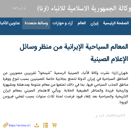
٨ آب ٢٠٢٦
الصفحة الرئيسية
إيران
العالم
آراء و حوارات
وسائط متعددة
عناوين الأخبار
المعالم السياحية الإيرانية من منظر وسائل
الإعلام الصينية
طهران/ارنا- نشرت وكالة الأنباء الصينية الرسمية "شينخوا" تقريرين مصورين عن
المناطق السياحية في إيران کدولة تتمتع بجاذبية خاصة للصينيين بسبب تنوع ووفرة
مناطق الجذب السياحي فيها، بما في ذالك تمتعها من معالم متنوعة ومدهشة ومشهورة
وتاریخیة فريدة والمناظر الطبيعية الخلابة. ويأتي الاهتمام الصيني بمعالم ايران
التاريخية والسياحية بعد إلغاء قيود فرضت لمدة ثلاث سنوات بسبب تفشي فيروس
كورونا.
٢٩‏/٠١‏/٢٠٢٣، ١:٠٦ م