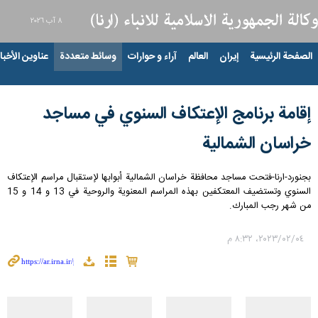
٨ آب ٢٠٢٦
الصفحة الرئيسية
إيران
العالم
آراء و حوارات
وسائط متعددة
عناوين الأخبار
إقامة برنامج الإعتكاف السنوي في مساجد
خراسان الشمالية
بجنورد-ارنا-فتحت مساجد محافظة خراسان الشمالية أبوابها لإستقبال مراسم الإعتكاف
السنوي وتستضيف المعتكفين بهذه المراسم المعنوية والروحية في 13 و 14 و 15
من شهر رجب المبارك.
٠٤‏/٠٢‏/٢٠٢٣، ٨:٣٢ م