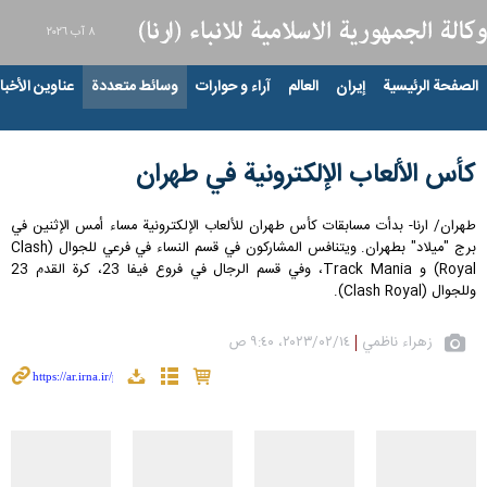
٨ آب ٢٠٢٦
الصفحة الرئيسية
إيران
العالم
آراء و حوارات
وسائط متعددة
عناوين الأخبار
كأس الألعاب الإلكترونية في طهران
طهران/ ارنا- بدأت مسابقات كأس طهران للألعاب الإلكترونية مساء أمس الإثنين في
برج "ميلاد" بطهران. ويتنافس المشاركون في قسم النساء في فرعي للجوال (Clash
Royal) و Track Mania، وفي قسم الرجال في فروع فيفا 23، كرة القدم 23
وللجوال (Clash Royal).
زهراء ناظمي
١٤‏/٠٢‏/٢٠٢٣، ٩:٤٠ ص