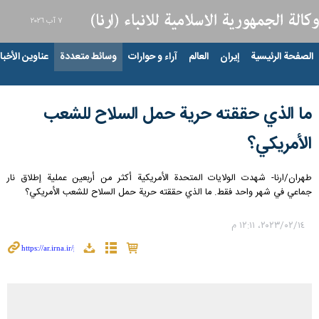
٧ آب ٢٠٢٦
الصفحة الرئيسية
إيران
العالم
آراء و حوارات
وسائط متعددة
عناوين الأخبار
ما الذي حققته حرية حمل السلاح للشعب
الأمريكي؟
طهران/ارنا- شهدت الولایات المتحدة الأمریکیة أكثر من أربعين عملية إطلاق نار
جماعي في شهر واحد فقط. ما الذي حققته حرية حمل السلاح للشعب الأمريكي؟
١٤‏/٠٢‏/٢٠٢٣، ١٢:١١ م