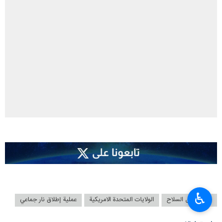
♿︎
حریة حمل السلاح
الولايات المتحدة الامریکیة
عملية إطلاق نار جماعي