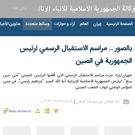
٧ آب ٢٠٢٦
الصفحة الرئيسية
إيران
العالم
آراء و حوارات
وسائط متعددة
عناوين الأخبار
بالصور .. مراسم الاستقبال الرسمي لرئيس
الجمهورية في الصين
طهران/إرنا- جرت مراسم الاستقبال الرسمي التي أقامها الرئيس الصيني "شي جين
بينغ"، لرئيس الجمهورية الاسلامية الإيرانية آية الله السيد "إبراهيم رئيسي"، في مبنى
المؤتمر الوطني لنواب الشعب الصيني.
لیلا شعبان پورسوخته کوهی
١٤‏/٠٢‏/٢٠٢٣، ٣:٣٦ م