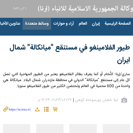
٦ آب ٢٠٢٦
الصفحة الرئيسية
إيران
العالم
آراء و حوارات
وسائط متعددة
عناوين الأخبار
طیور الفلامينغو في مستنقع "ميانكالة" شمال
ايران
ساري/إرنا- النُّحَام أو كما يعرف بطائر الفلامينغو يعتبر من الطيور المهاجرة التي تصل
كل عام إلى مستنقع "ميانكالة" الدولي في محافظة مازندران شمال البلاد. ميانكالة هي
واحدة من 600 محمية في العالم وتحتضن الکثیر من طیور الفلامينغو سنویا.
لیلا شعبان پورسوخته کوهی
٢٢‏/٠٢‏/٢٠٢٣، ١٢:٢٣ م