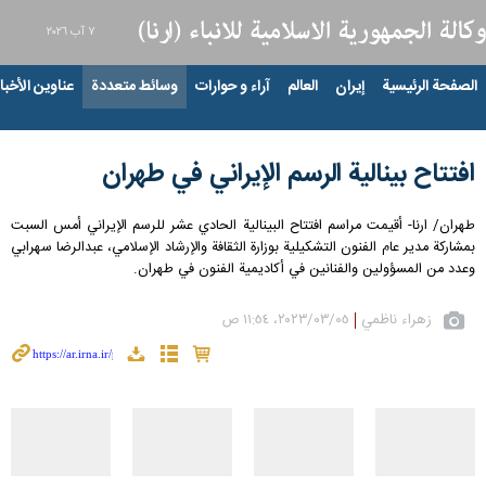
٧ آب ٢٠٢٦
الصفحة الرئيسية
إيران
العالم
آراء و حوارات
وسائط متعددة
عناوين الأخبار
افتتاح بينالية الرسم الإيراني في طهران
طهران/ ارنا- أقيمت مراسم افتتاح البينالية الحادي عشر للرسم الإيراني أمس السبت
بمشاركة مدير عام الفنون التشكيلية بوزارة الثقافة والإرشاد الإسلامي، عبدالرضا سهرابي
وعدد من المسؤولين والفنانين في أكاديمية الفنون في طهران.
زهراء ناظمي
٠٥‏/٠٣‏/٢٠٢٣، ١١:٥٤ ص