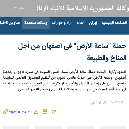
١٠ آب ٢٠٢٦
الصفحة الرئيسية
إيران
العالم
آراء و حوارات
وسائط متعددة
عناوين الأخبار
حملة "ساعة الأرض" في اصفهان من أجل
المناخ والطبيعة
اصفهان/ارنا- أقیمت حملة ساعة الأرض مساء أمس السبت في منتزه ناجوان بمدینة
أصفهان. وساعة الأرض هي حدثٌ عالمي سَنوي من تَنظيم الصندوق العالمي للطبيعة
يشجع الناس على إطفاء الأضواء والأجهزة الإلكترونية غير الضرورية لمدة ساعةٍ واحدة
في أحد أيّام السبت في شهر مارس، وذلك لرفع الوعي بخطر التغير المناخي.
٢٦‏/٠٣‏/٢٠٢٣، ٩:١٤ ص