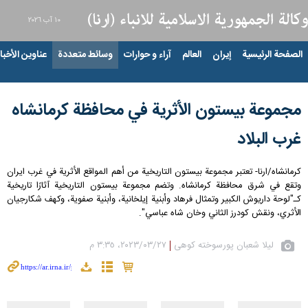
١٠ آب ٢٠٢٦
الصفحة الرئيسية
إيران
العالم
آراء و حوارات
وسائط متعددة
عناوين الأخبار
مجموعة بيستون الأثرية في محافظة كرمانشاه
غرب البلاد
كرمانشاه/ارنا- تعتبر مجموعة بيستون التاريخية من أهم المواقع الأثرية في غرب ايران
وتقع في شرق محافظة كرمانشاه. وتضم مجموعة بيستون التاريخية آثارًا تاريخية
كـ"لوحة داريوش الكبير وتمثال فرهاد وأبنية إيلخانية، وأبنية صفوية، وکهف شكارجيان
الأثري، ونقش كودرز الثاني وخان شاه عباسي".
لیلا شعبان پورسوخته کوهی
٢٧‏/٠٣‏/٢٠٢٣، ٣:٣٥ م