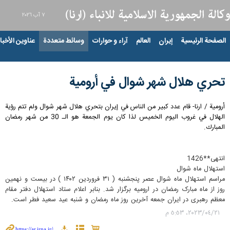
٧ آب ٢٠٢٦
الصفحة الرئيسية
إيران
العالم
آراء و حوارات
وسائط متعددة
عناوين الأخبار
تحري هلال شهر شوال في أرومية
أرومية / ارنا- قام عدد كبير من الناس في إيران بتحري هلال شهر شوال ولم تتم رؤية
الهلال في غروب اليوم الخميس لذا كان يوم الجمعة هو الـ 30 من شهر رمضان
المبارك.
انتهی**1426
استهلال ماه شوال
مراسم استهلال ماه شوال عصر پنجشنبه ( ۳۱ فروردین ۱۴۰۲ ) در بیست و نهمین
روز از ماه مبارک رمضان در ارومیه برگزار شد. بنابر اعلام ستاد استهلال دفتر مقام
معظم رهبری در ایران جمعه آخرین روز ماه رمضان و شنبه عید سعید فطر است.
٢١‏/٠٤‏/٢٠٢٣، ٥:٥٣ م