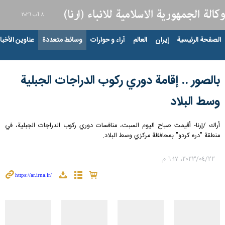
٨ آب ٢٠٢٦
الصفحة الرئيسية
إيران
العالم
آراء و حوارات
وسائط متعددة
عناوين الأخبار
بالصور .. إقامة دوري ركوب الدراجات الجبلیة
وسط البلاد
أراك /إرنا- أقيمت صباح اليوم السبت، منافسات دوري ركوب الدراجات الجبلية، في
منطقة "دره کردو" بمحافظة مرکزي وسط البلاد.
٢٢‏/٠٤‏/٢٠٢٣، ٦:١٧ م