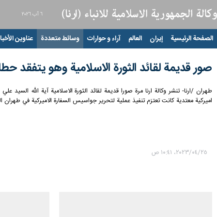
٦ آب ٢٠٢٦
الصفحة الرئيسية
إيران
العالم
آراء و حوارات
وسائط متعددة
عناوين الأخبار
صور قديمة لقائد الثورة الاسلامية وهو يتفقد حط
اميركية معتدية كانت تعتزم تنفيذ عملية لتحرير جواسيس السفارة الاميركية في طهران الذين
٢٥‏/٠٤‏/٢٠٢٣، ١٠:٤١ ص