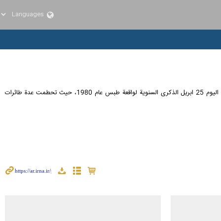
طهران /ارنا- تنشر وكالة ارنا مرة صورا قديمة لقائد الثورة الاسلامية آية الله السيد علي الخامنئي وهو يتفقد حطام الطائرات الأميركية في صحراء طبس (وسط ايران). ويصادف اليوم 25 ابريل الذكرى السنوية لواقعة طبس عام 1980، حيث تحطمت عدة طائرات