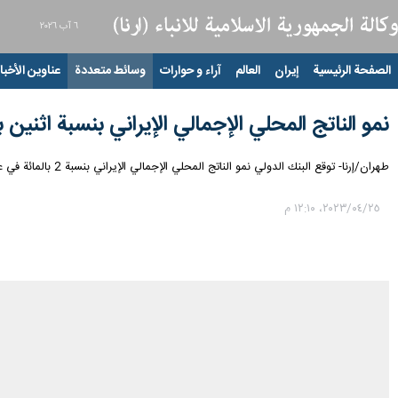
٦ آب ٢٠٢٦
الصفحة الرئيسية
إيران
العالم
آراء و حوارات
وسائط متعددة
عناوين الأخبار
نمو الناتج المحلي الإجمالي الإیراني بنسبة اثنين بالم
طهران/إرنا- توقع البنك الدولي نمو الناتج المحلي الإجمالي الإیراني بنسبة 2 بالمائة في عام 2023.
٢٥‏/٠٤‏/٢٠٢٣، ١٢:١٠ م