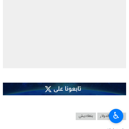
♿︎
الهند
الدولار
بنغلاديش