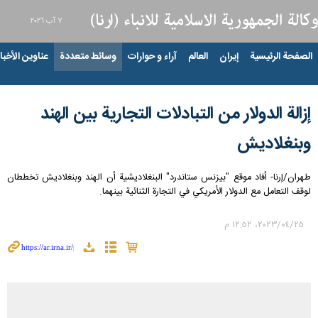
٧ آب ٢٠٢٦
الصفحة الرئيسية
إيران
العالم
آراء و حوارات
وسائط متعددة
عناوين الأخبار
إزالة الدولار من التبادلات التجاریة بين الهند
وبنغلاديش
طهران/إرنا- أفاد موقع "بيزنس ستاندرد" البنغلاديشية أن الهند وبنغلاديش تخططان
لوقف التعامل مع الدولار الأمريكي في التجارة الثنائية بينهما.
٢٥‏/٠٤‏/٢٠٢٣، ١٢:٥٢ م