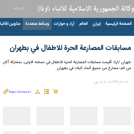
٦ آب ٢٠٢٦
الصفحة الرئيسية
إيران
العالم
آراء و حوارات
وسائط متعددة
عناوين الأخبار
مسابقات المصارعة الحرة للاطفال في بطهران
طهران /ارنا- أقيمت مسابقات المصارعة الحرة للاطفال في نسخته الاولى، بمشاركة أكثر
من الف مصارع من جميع أنحاء البلاد في بطهران.
٠٢‏/٠٧‏/٢٠٢٣، ١٠:٠١ ص