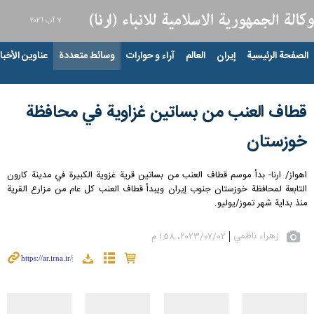
٧ آب ٢٠٢٦
الصفحة الرئيسية
إيران
العالم
آراء و حوارات
وسائط متعددة
عناوين الأخبار
قطاف العنب من بساتين غزاوية في محافظة
خوزستان
اهواز/ ارنا- بدأ موسم قطاف العنب من بساتين قرية غزوية الكبيرة في مدينة كارون
التابعة لمحافظة خوزستان جنوب إيران ويبدأ قطاف العنب كل عام من مزارع القرية
منذ بداية شهر تموز/يوليو.
زهراء ناظمي
٠٢‏/٠٧‏/٢٠٢٣، ١:٥٨ م