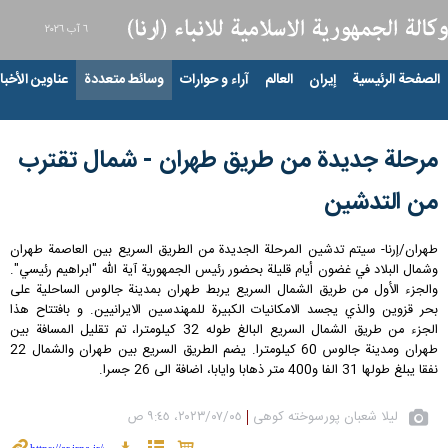
٦ آب ٢٠٢٦
الصفحة الرئيسية
إيران
العالم
آراء و حوارات
وسائط متعددة
عناوين الأخبار
مرحلة جديدة من طريق طهران - شمال تقترب
من التدشين
طهران/إرنا- سيتم تدشين المرحلة الجديدة من الطريق السريع بين العاصمة طهران
وشمال البلاد في غضون أيام قليلة بحضور رئيس الجمهورية آية الله "ابراهيم رئيسي".
والجزء الأول من طريق الشمال السريع يربط طهران بمدينة جالوس الساحلية على
بحر قزوين والذي يجسد الامكانيات الكبيرة للمهندسين الايرانيين. و بافتتاح هذا
الجزء من طريق الشمال السريع البالغ طوله 32 كيلومترا، تم تقليل المسافة بين
طهران ومدينة جالوس 60 كيلومترا. يضم الطريق السريع بين طهران والشمال 22
نفقا يبلغ طولها 31 الفا و400 متر ذهابا وايابا، اضافة الى 26 جسرا.
لیلا شعبان پورسوخته کوهی
٠٥‏/٠٧‏/٢٠٢٣، ٩:٤٥ ص