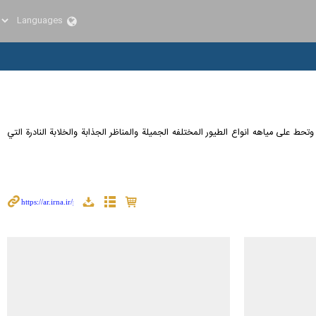
حط على مياهه انواع الطيور المختلفه الجميلة والمناظر الجذابة والخلابة النادرة التي