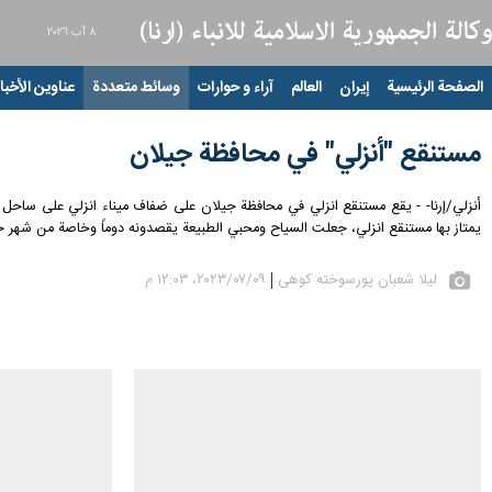
٨ آب ٢٠٢٦
الصفحة الرئيسية
إيران
العالم
آراء و حوارات
وسائط متعددة
عناوين الأخبار
مستنقع "أنزلي" في محافظة جيلان
أنزلي/إرنا- - يقع مستنقع انزلي في محافظة جيلان على ضفاف ميناء انزلي على ساحل بحر خ
يمتاز بها مستنقع انزلي، جعلت السياح ومحبي الطبيعة يقصدونه دوماً وخاصة من شهر ح
لیلا شعبان پورسوخته کوهی
٠٩‏/٠٧‏/٢٠٢٣، ١٢:٠٣ م