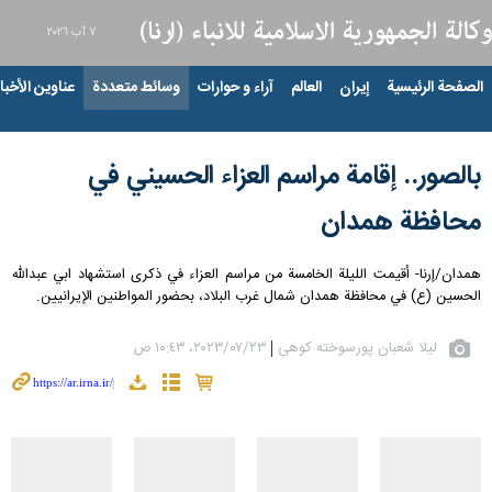
٧ آب ٢٠٢٦
الصفحة الرئيسية
إيران
العالم
آراء و حوارات
وسائط متعددة
عناوين الأخبار
بالصور.. إقامة مراسم العزاء الحسيني في
محافظة همدان
همدان/إرنا- أقيمت الليلة الخامسة من مراسم العزاء في ذكرى استشهاد ابي عبدالله
الحسين (ع) في محافظة همدان شمال غرب البلاد، بحضور المواطنين الإيرانيين.
لیلا شعبان پورسوخته کوهی
٢٣‏/٠٧‏/٢٠٢٣، ١٠:٤٣ ص