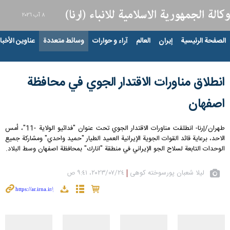
٨ آب ٢٠٢٦
الصفحة الرئيسية
إيران
العالم
آراء و حوارات
وسائط متعددة
عناوين الأخبار
انطلاق مناورات الاقتدار الجوي في محافظة
اصفهان
طهران/إرنا- انطلقت مناورات الاقتدار الجوي تحت عنوان "فدائيو الولاية -11"، أمس
الاحد، برعاية قائد القوات الجوية الإيرانية العميد الطيار "حميد واحدي" ومشاركة جميع
الوحدات التابعة لسلاح الجو الإيراني في منطقة "انارك" بمحافظة اصفهان وسط البلاد.
لیلا شعبان پورسوخته کوهی
٢٤‏/٠٧‏/٢٠٢٣، ٩:٤١ ص