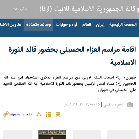
٨ آب ٢٠٢٦
الصفحة الرئيسية
إيران
العالم
آراء و حوارات
وسائط متعددة
عناوين الأخبار
اقامة مراسم العزاء الحسيني بحضور قائد الثورة
الاسلامية
طهران/ ارنا- اقيمت الليلة الاولى من مراسم العزاء بذكرى استشهاد ابي عبد الله
الحسين (ع) مساء أمس الإثنين بحضور قائد الثورة الاسلامية آية الله العظمى السيد
علي الخامنئي في طهران.
زهراء ناظمي
٢٥‏/٠٧‏/٢٠٢٣، ٨:٣٦ ص